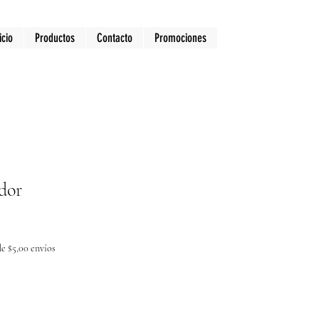
icio
Productos
Contacto
Promociones
dor
e $5,00 envíos