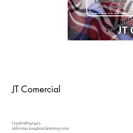
JT Comercial
(593)0989413413
informacion@textilestotoy.com