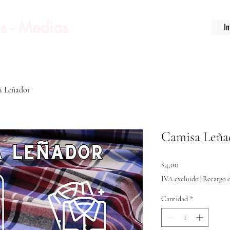
s - Medias
In
a Leñador
Camisa Leña
Precio
$4,00
IVA excluido
|
Recargo d
Cantidad
*