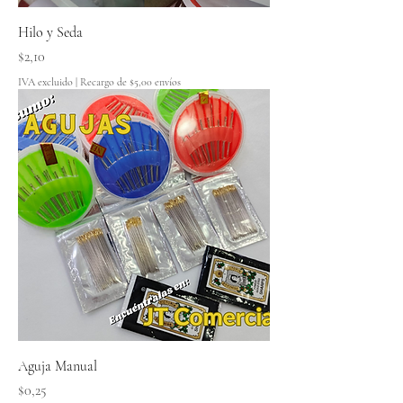
Hilo y Seda
Precio
$2,10
IVA excluido
|
Recargo de $5,00 envíos
Aguja Manual
Precio
$0,25