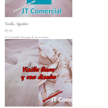
Toalla Algodón
Precio
$7,50
IVA excluido
|
Recargo de $5,00 envíos