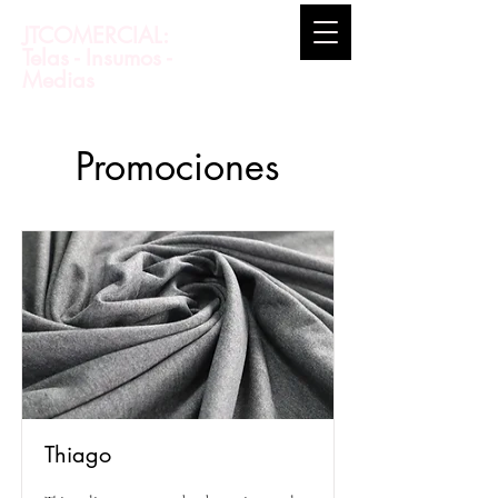
JTCOMERCIAL:
Telas - Insumos -
Medias
Promociones
Thiago