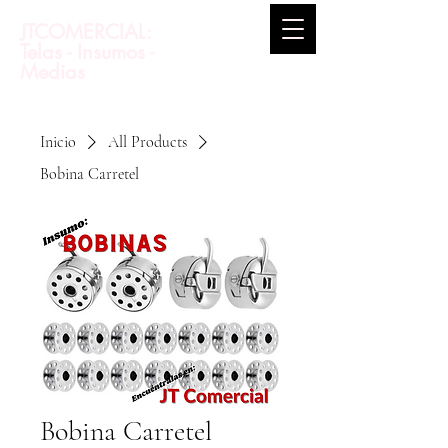
JTCOMERCIAL:
Telas - Insumos -
Medias
Inicio
All Products
Bobina Carretel
Bobina Carretel