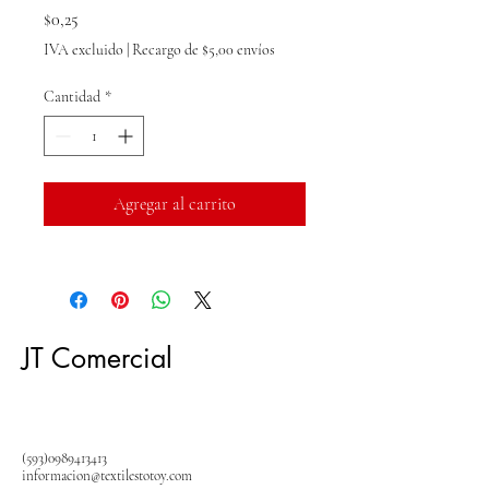
Precio
$0,25
IVA excluido
|
Recargo de $5,00 envíos
Cantidad
*
Agregar al carrito
JT Comercial
(593)0989413413
informacion@textilestotoy.com