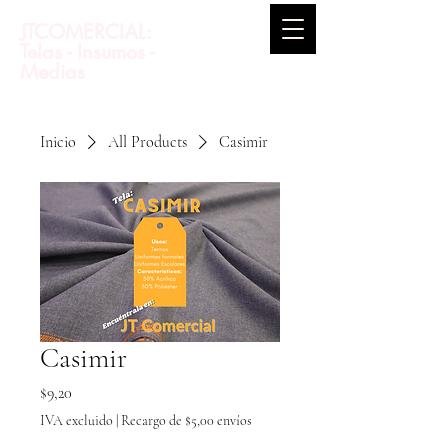
JTCOMERCIAL:
Telas - Insumos -
Medias
Inicio
All Products
Casimir
Casimir
Precio
$9,20
IVA excluido
|
Recargo de $5,00 envíos