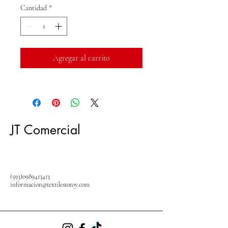
Cantidad
*
Agregar al carrito
JT Comercial
(593)0989413413
informacion@textilestotoy.com