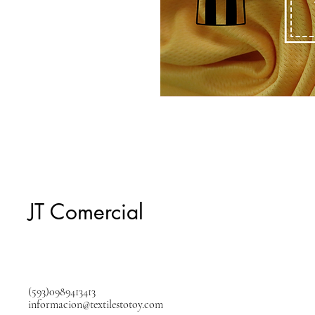
JT Comercial
(593)0989413413
informacion@textilestotoy.com