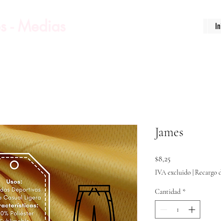
s - Medias
In
James
Precio
$8,25
IVA excluido
|
Recargo d
Cantidad
*