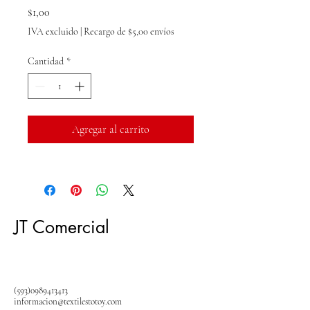
Precio
$1,00
IVA excluido
|
Recargo de $5,00 envíos
Cantidad
*
Agregar al carrito
JT Comercial
(593)0989413413
informacion@textilestotoy.com