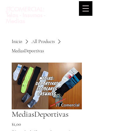
JTCOMERCIAL:
Telas - Insumos -
Medias
Inicio
All Products
MediasDeportivas
MediasDeportivas
Precio
$1,00