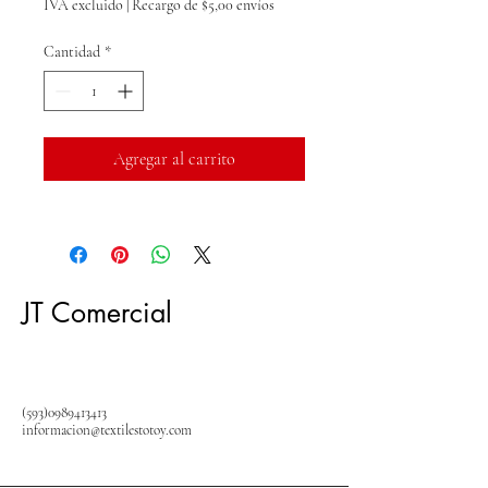
IVA excluido
|
Recargo de $5,00 envíos
Cantidad
*
Agregar al carrito
JT Comercial
(593)0989413413
informacion@textilestotoy.com