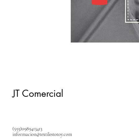
JT Comercial
(593)0989413413
informacion@textilestotoy.com