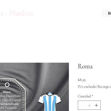
s - Medias
In
Roma
Precio
$8,25
IVA excluido
|
Recargo d
Cantidad
*